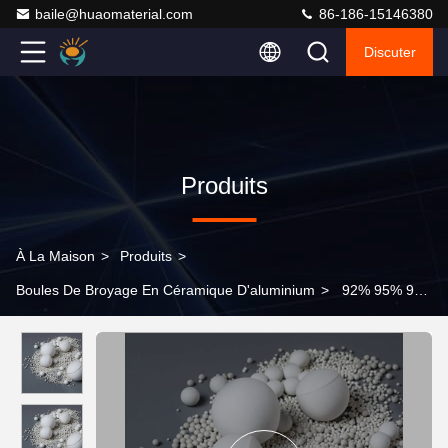
baile@huaomaterial.com
86-186-15146380
Discuter
Produits
À La Maison
>
Produits
>
Boules De Broyage En Céramique D'aluminium
>
92% 95% 92S
Boule de broyage en céramique d'aluminium