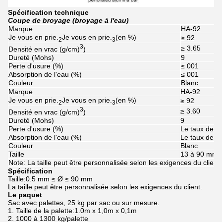
Spécification technique
Coupe de broyage (broyage à l'eau)
Marque
HA-92
Je vous en prie.
Je vous en prie.
(en %)
≥ 92
2
3
3
≥ 3.65
Densité en vrac (g/cm)
)
Dureté (Mohs)
9
Perte d'usure (%)
≤ 001
Absorption de l'eau (%)
≤ 001
Couleur
Blanc
Marque
HA-92
Je vous en prie.
Je vous en prie.
(en %)
≥ 92
2
3
3
≥ 3.60
Densité en vrac (g/cm)
)
Dureté (Mohs)
9
Perte d'usure (%)
Le taux de d
Absorption de l'eau (%)
Le taux de d
Couleur
Blanc
Taille
13 à 90 mm
Note: La taille peut être personnalisée selon les exigences du client
Spécification
Taille:0.5 mm ≤ Ø ≤ 90 mm
La taille peut être personnalisée selon les exigences du client.
Le paquet
Sac avec palettes, 25 kg par sac ou sur mesure.
1. Taille de la palette:1.0m x 1,0m x 0,1m
2. 1000 à 1300 kg/palette