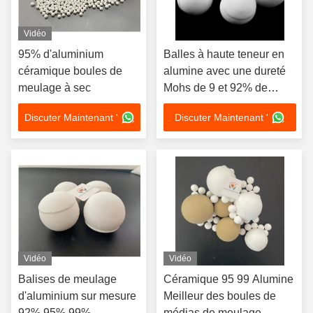
Vidéo
95% d'aluminium
Balles à haute teneur en
céramique boules de
alumine avec une dureté
meulage à sec
Mohs de 9 et 92% de
teneur en alumine pour
Discuter Maintenant '
Discuter Maintenant '
médias de broyage
personnalisables
Vidéo
Vidéo
Balises de meulage
Céramique 95 99 Alumine
d'aluminium sur mesure
Meilleur des boules de
92% 95% 99%
médias de meulage