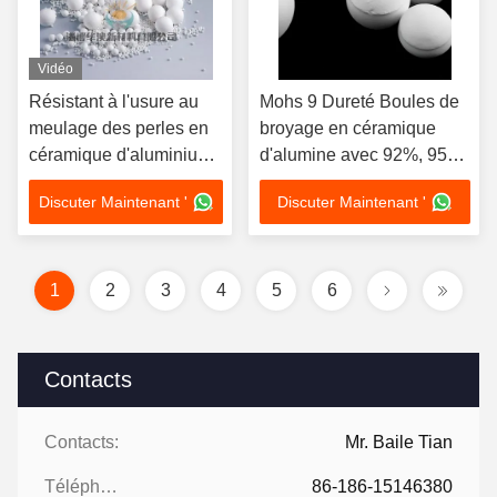
Vidéo
Résistant à l'usure au
Mohs 9 Dureté Boules de
meulage des perles en
broyage en céramique
céramique d'aluminium
d'alumine avec 92%, 95%,
OEM ODM
99% de teneur en alumine
Discuter Maintenant '
Discuter Maintenant '
pour une excellente
résistance à la corrosion
1
2
3
4
5
6
Contacts
Contacts:
Mr. Baile Tian
Téléphone:
86-186-15146380