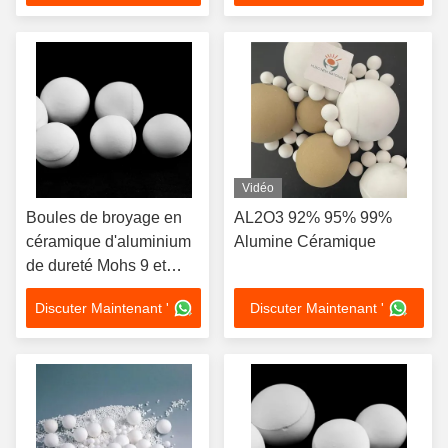
conception
excellente résistance à la
personnalisable pour un
corrosion
broyage efficace
Vidéo
Boules de broyage en
AL2O3 92% 95% 99%
céramique d'aluminium
Alumine Céramique
de dureté Mohs 9 et
bonne résistance aux
Discuter Maintenant '
Discuter Maintenant '
chocs pour le broyage
industriel