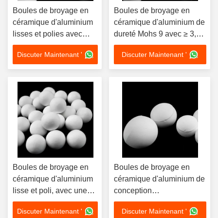
Boules de broyage en
Boules de broyage en
céramique d'aluminium
céramique d'aluminium de
lisses et polies avec
dureté Mohs 9 avec ≥ 3,6
dureté Mohs 9 et
G/cm3 Densité en vrac et
Discuter Maintenant '
Discuter Maintenant '
excellente résistance à
taille personnalisable 1
l'abrasion pour un
mm-100 mm pour le
broyage amélioré
broyage industriel
Boules de broyage en
Boules de broyage en
céramique d'aluminium
céramique d'aluminium de
lisse et poli, avec une
conception
densité de masse ≥ 3,6
personnalisable avec
Discuter Maintenant '
Discuter Maintenant '
G/cm3 et une
dureté Mohs 9 et