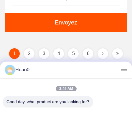
Envoyez
1
2
3
4
5
6
Huao01
3:45 AM
Good day, what product are you looking for?
Zibo Huao New Materials Co., Ltd.
baile@huaomaterial.com