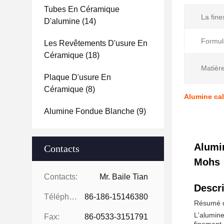
Tubes En Céramique
La fine
D'alumine
(14)
Formul
Les Revêtements D'usure En
Céramique
(18)
Matièr
Plaque D'usure En
Céramique
(8)
Alumine cal
Alumine Fondue Blanche
(9)
Alumin
Contacts
Mohs
Contacts:
Mr. Baile Tian
Descri
Téléphone:
86-186-15146380
Résumé du
L'alumine
Fax:
86-0533-3151791