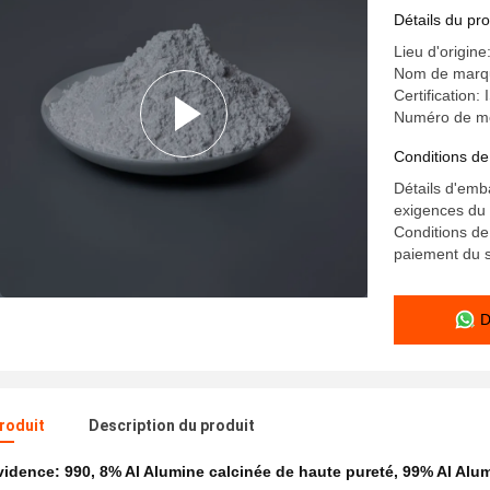
Détails du pro
Lieu d'origin
Nom de marq
Certificatio
Numéro de mod
Conditions de
Détails d'emb
exigences du 
Conditions de
paiement du s
D
produit
Description du produit
évidence:
990
,
8% Al Alumine calcinée de haute pureté
,
99% Al Alum