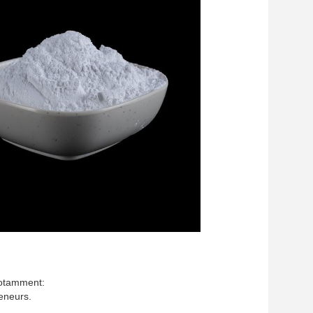
notamment:
eneurs.