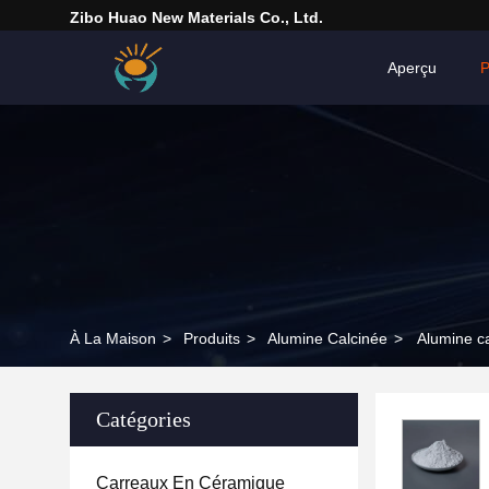
Zibo Huao New Materials Co., Ltd.
Aperçu
P
À La Maison
>
Produits
>
Alumine Calcinée
>
Alumine ca
Catégories
Carreaux En Céramique