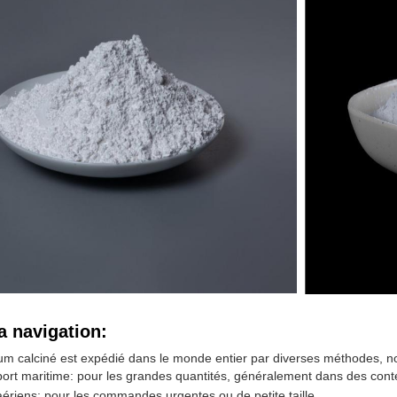
a navigation:
um calciné est expédié dans le monde entier par diverses méthodes, 
ort maritime: pour les grandes quantités, généralement dans des cont
aériens: pour les commandes urgentes ou de petite taille.