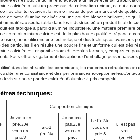
moulé et très pur, ce qui le rend adapté à un large éventail d'applicatio
mine calcinée a subi un processus de calcination unique, ce qui a donné
que nos clients reçoivent le même niveau de performance et de qualité a
ce de notre Alumine calcinée est une poudre blanche brillante, ce qui i
 un matériau souhaitable dans les industries où un produit final de cou
duit est fabriqué à partir d'alumine industrielle, une matière première
que notre aluminium calciné est de la plus haute qualité et répond aux no
e usine, nous utilisons une technologie et des techniques avancées pou
 des particules.Il en résulte une poudre fine et uniforme qui est très réa
mine calcinée est disponible sous différentes formes, y compris en po
ients.Nous offrons également des options d'emballage personnalisées
t utilisé dans les abrasifs, les céramiques, les matériaux réfractaires ou
 qualité, une consistance et des performances exceptionnelles.Contact
n devis sur notre poudre calcinée d'alumine à prix compétitif.
ètres techniques:
Composition chimique
Je vous en
Je ne sais
Le Fe
2
Je
e
prie.
2
Je
pas.
2
Je
C' est pas
SiO
2
vous en
vous en
vous en
vrai!
(en %)
prie.
3
prie.
3
prie.
(en %)