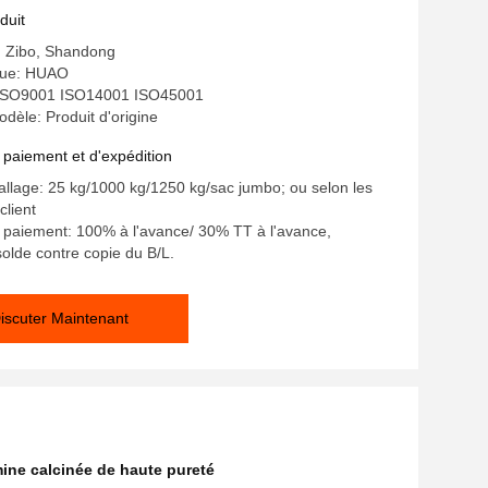
duit
e: Zibo, Shandong
ue: HUAO
n: ISO9001 ISO14001 ISO45001
èle: Produit d'origine
 paiement et d'expédition
allage: 25 kg/1000 kg/1250 kg/sac jumbo; ou selon les
client
 paiement: 100% à l'avance/ 30% TT à l'avance,
olde contre copie du B/L.
iscuter Maintenant
ine calcinée de haute pureté