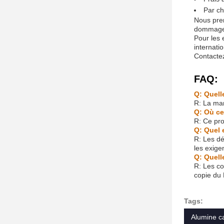
Par ch
Nous pren
dommages
Pour les 
internati
Contactez
FAQ:
Q: Quell
R: La ma
Q: Où ce
R: Ce pro
Q: Quel 
R: Les dé
les exige
Q: Quell
R: Les co
copie du 
Tags:
Alumine c