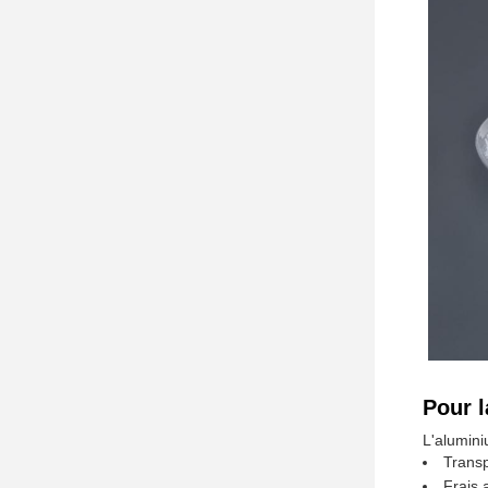
Pour l
L'alumini
Transp
Frais 