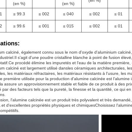
(en %)
(en %)
(en %)
1
≥ 99.3
≤ 002
≤ 040
≤ 002
≤ 01
2
≥ 99.6
≤ 001
≤ 015
≤ 002
≤ 01
ations:
um calciné, également connu sous le nom d'oxyde d'aluminium calciné, 
ustriel.Il s'agit d'une poudre cristalline blanche à point de fusion élevé
otatif.Ce procédé élimine les impuretés et l'eau de la matière première,
um calciné est largement utilisé dans
les céramiques architecturales, l
lles, les matériaux réfractaires, les matériaux résistants à l'usure, les m
e première utilisée pour la production d'alumine calcinée est l'alumine
a assure un approvisionnement stable et fiable de ce produit à des prix
 par des facteurs tels que la pureté, la finesse et la quantité, ce qui e
ons.
sion, l'alumine calcinée est un produit très polyvalent et très demandé, 
s.et d'excellentes propriétés physiques et chimiquesChoisissez l'alumi
ompétitifs.