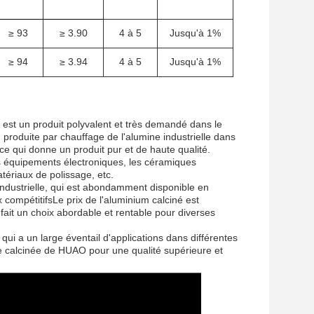
≥ 93
≥ 3.90
4 à 5
Jusqu'à 1%
≥ 94
≥ 3.94
4 à 5
Jusqu'à 1%
est un produit polyvalent et très demandé dans le
, produite par chauffage de l'alumine industrielle dans
 ce qui donne un produit pur et de haute qualité.
es équipements électroniques, les céramiques
atériaux de polissage, etc.
 industrielle, qui est abondamment disponible en
 compétitifsLe prix de l'aluminium calciné est
n fait un choix abordable et rentable pour diverses
qui a un large éventail d'applications dans différentes
ne calcinée de HUAO pour une qualité supérieure et