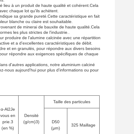
ns.
 lieu à un produit de haute qualité et cohérent.Cela
vec chaque lot qu'ils achètent.
ndique sa grande pureté.Cette caractéristique en fait
leur blanche ou claire est souhaitable.
 provenant de minerai de bauxite de haute qualité.Cela
rmes les plus strictes de l'industrie..
r produire de l'alumine calcinée avec une répartition
ctive et a d'excellentes caractéristiques de débit.
udre et en granulés, pour répondre aux divers besoins
 pour répondre aux exigences spécifiques de chaque
 dans d'autres applications, notre aluminium calciné
ez-nous aujourd'hui pour plus d'informations ou pour
Taille des particules
α-Al
2
Je
vous en
Densité
prie.
3
(g/cm)
3
)
D50
325 Maillage
(en %)
(μm)