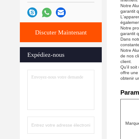
finement 
Notre Alu
garantit 
L'apparen
également
Notre pro
Discuter Maintenant
garantit 
Dans notr
constante
Notre Alu
Expédiez-nous
de nos cl
client.
Qu'il soi
offre une
obtenir u
Param
Marqu