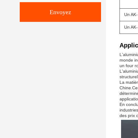
Envoyez
Un AK-
Un AK-
Applic
L'alumini
monde ind
un four r
L'alumini
structure
La matièr
Chine.Cel
déterminé
applicati
En conclu
industrie
des prix c