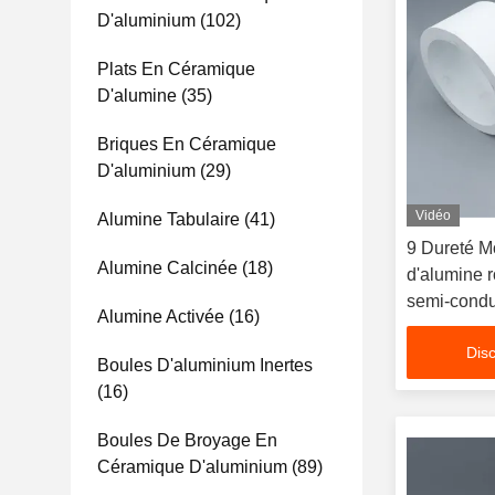
D'aluminium
(102)
Plats En Céramique
D'alumine
(35)
Briques En Céramique
D'aluminium
(29)
Vidéo
Alumine Tabulaire
(41)
9 Dureté M
Alumine Calcinée
(18)
d'alumine r
semi-condu
Alumine Activée
(16)
Disc
Boules D'aluminium Inertes
(16)
Boules De Broyage En
Céramique D'aluminium
(89)