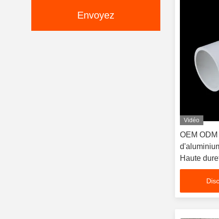
Envoyez
Vidéo
OEM ODM T
d'aluminiu
Haute dure
Disc