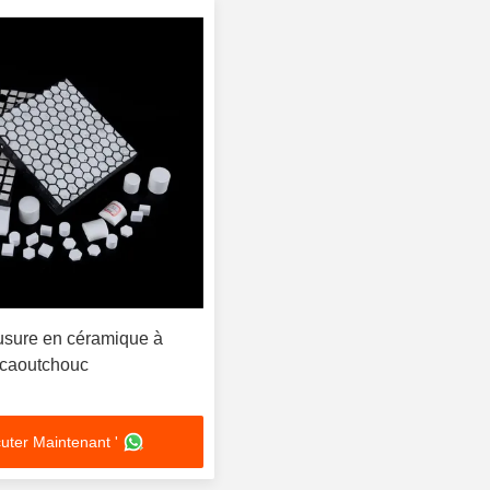
usure en céramique à
 caoutchouc
uter Maintenant '