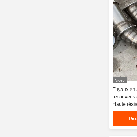
Vidéo
Tuyaux en 
recouverts
Haute rési
Disc