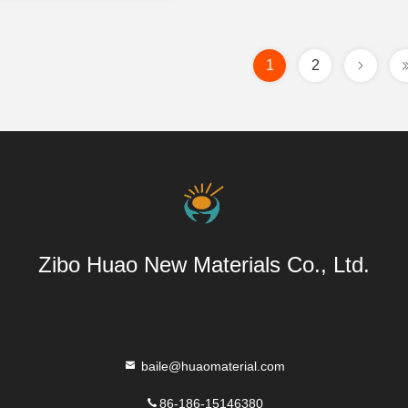
1
2
Zibo Huao New Materials Co., Ltd.
baile@huaomaterial.com
86-186-15146380