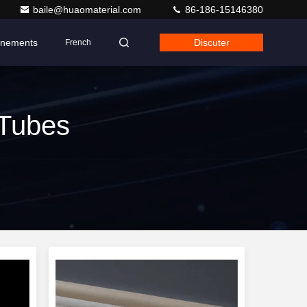
baile@huaomaterial.com
86-186-15146380
nements
Discuter
French
 Tubes