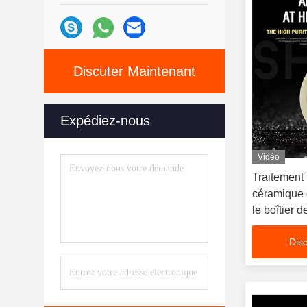
Discuter Maintenant
Expédiez-nous
Vidéo
Traitement
céramique 
le boîtier d
Disc