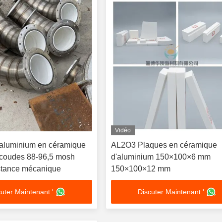
Vidéo
aluminium en céramique
AL2O3 Plaques en céramique
 coudes 88-96,5 mosh
d'aluminium 150×100×6 mm
stance mécanique
150×100×12 mm
uter Maintenant '
Discuter Maintenant '