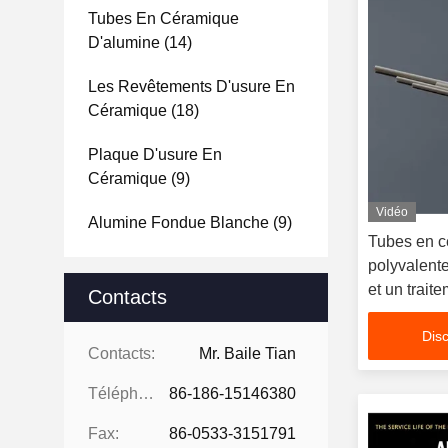
Tubes En Céramique
D'alumine
(14)
Les Revêtements D'usure En
Céramique
(18)
Plaque D'usure En
Céramique
(9)
Vidéo
Alumine Fondue Blanche
(9)
Tubes en c
polyvalent
et un trait
Contacts
matériaux
Disc
Contacts:
Mr. Baile Tian
Téléphone:
86-186-15146380
Fax:
86-0533-3151791