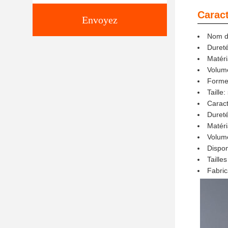
Caract
Envoyez
Nom du
Duret
Matéri
Volume
Forme:
Taille
Caract
Duret
Matéri
Volume
Dispon
Taille
Fabric