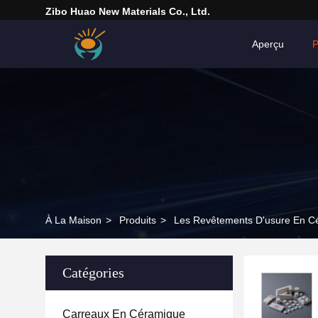
Zibo Huao New Materials Co., Ltd.
Aperçu
P
À La Maison
>
Produits
>
Les Revêtements D'usure En C
Catégories
Carreaux En Céramique