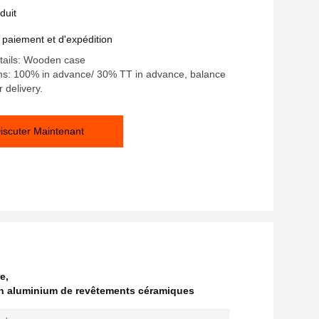
 optimale
duit
 paiement et d'expédition
tails: Wooden case
s: 100% in advance/ 30% TT in advance, balance
 delivery.
iscuter Maintenant
re
,
n aluminium de revêtements céramiques