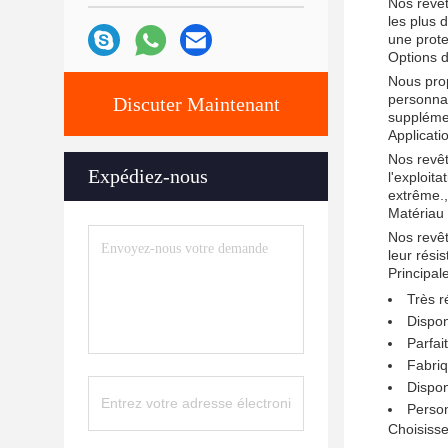
Nos revêt
les plus 
une prote
Options 
Nous prop
personna
Discuter Maintenant
suppléme
Applicati
Nos revêt
Expédiez-nous
l'exploita
extrême.,
Matériau 
Nos revêt
leur rési
Principal
Très r
Dispon
Parfai
Fabriq
Dispo
Person
Choisisse