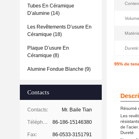
Conten
Tubes En Céramique
D'alumine
(14)
Volume
Les Revêtements D'usure En
Matérie
Céramique
(18)
Plaque D'usure En
Dureté
Céramique
(8)
95% de tene
Alumine Fondue Blanche
(9)
Contacts
Descri
Résumé d
Contacts:
Mr. Baile Tian
Les revê
résistants
Téléphone:
86-186-15146380
de l'acier.
Dureté
Fax:
86-0533-3151791