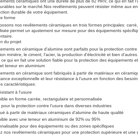
ements céramiques ont une dureté de plus de 82 HRV, ce qui en fait l'un
durables sur le marché.Nos revêtements peuvent résister même aux envir
ction durable de votre équipement.
de forme
osons nos revêtements céramiques en trois formes principales: carré, r
lisée permet un ajustement sur mesure pour des équipements spécifiq
ntaire.
on du projet
ements en céramique d'alumine sont parfaits pour la protection contre 
tion minière, le ciment, l'acier, la production d'électricité et bien d'aut
 ce qui en fait une solution fiable pour la protection des équipements et
et teneur en aluminium
ements en céramique sont fabriqués à partir de matériaux en céramiqu
stance exceptionnelle et leur résistance à l'usure.en fonction des besoin
es caractéristiques:
ésistant à l'usure
ible en forme carrée, rectangulaire et personnalisée
t pour la protection contre l'usure dans diverses industries
ué à partir de matériaux céramiques d'alumine de haute qualité
nible avec une teneur en aluminium de 92% ou 95%
nalisable pour des équipements ou des zones spécifiques
z nos revêtements céramiques pour une protection supérieure et une du