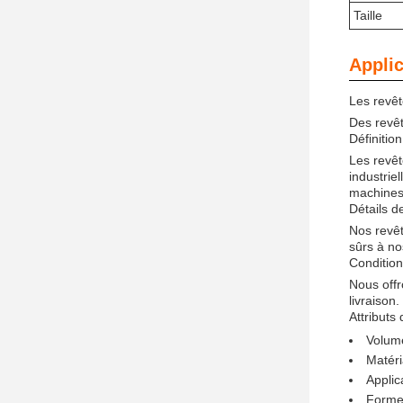
Taille
Applic
Les revê
Des revêt
Définition
Les revêt
industrie
machines 
Détails d
Nos revêt
sûrs à nos
Conditio
Nous offr
livraison.
Attributs 
Volume
Matéri
Applic
Forme