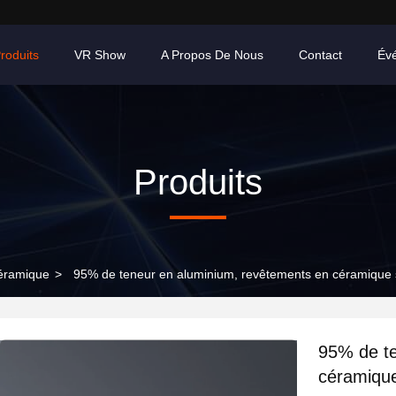
roduits
VR Show
A Propos De Nous
Contact
Év
Produits
éramique
>
95% de teneur en aluminium, revêtements en céramique s
95% de te
céramique