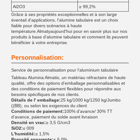
Al2O3
≥ 99,2%
Grâce à ses propriétés exceptionnelles et à son large
éventail d'applications, l'alumine tabulaire est un choix
fiable pour divers scénarios à haute
température.
Almaty
aujourd'hui pour en savoir plus sur nos
produits à base d'alumine tabulaire et comment ils peuvent
bénéficier à votre entreprise.
Personnalisation:
Service de personnalisation pour l'aluminium tabulaire
Tableau Alumina Almatis, un matériau réfractaire de haute
qualité, offre des options d'emballage personnalisables et
des conditions de paiement flexibles pour répondre aux
besoins spécifiques de nos clients.
Détails de l' emballage:
25 kg/1000 kg/1250 kg/Jumbo
((BB), ou selon les exigences du client
Conditions de paiement:
100% d'avance/ 30% TT
d'avance, paiement du solde avant livraison
Densité en vrac:
≥ 3,5 G/cm3
SiO2:
≤ 009
L'humidité:
≤ 1,5%
Porosité apparente:
≤ 5,0%