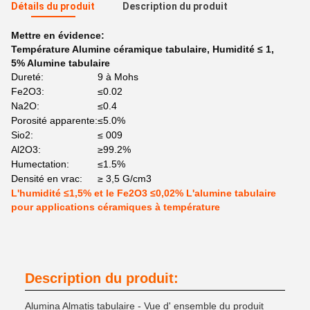
Détails du produit
Description du produit
Mettre en évidence:
Température Alumine céramique tabulaire
,
Humidité ≤ 1
,
5% Alumine tabulaire
Dureté:
9 à Mohs
Fe2O3:
≤0.02
Na2O:
≤0.4
Porosité apparente:
≤5.0%
Sio2:
≤ 009
Al2O3:
≥99.2%
Humectation:
≤1.5%
Densité en vrac:
≥ 3,5 G/cm3
L'humidité ≤1,5% et le Fe2O3 ≤0,02% L'alumine tabulaire
pour applications céramiques à température
Description du produit:
Alumina Almatis tabulaire - Vue d' ensemble du produit