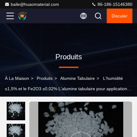
baile@huaomaterial.com
86-186-15146380
Discuter
Produits
À La Maison
>
Produits
>
Alumine Tabulaire
>
L'humidité
≤1,5% et le Fe2O3 ≤0,02% L'alumine tabulaire pour applications
céramiques à température