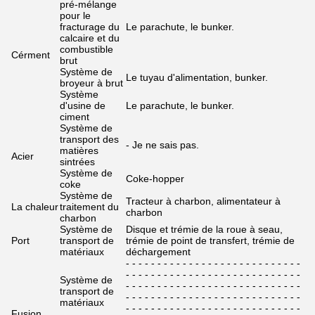
pré-mélange
pour le
fracturage du
Le parachute, le bunker.
calcaire et du
combustible
Cérment
brut
Système de
Le tuyau d'alimentation, bunker.
broyeur à brut
Système
d'usine de
Le parachute, le bunker.
ciment
Système de
transport des
- Je ne sais pas.
matières
Acier
sintrées
Système de
Coke-hopper
coke
Système de
Tracteur à charbon, alimentateur à
La chaleur
traitement du
charbon
charbon
Système de
Disque et trémie de la roue à seau,
Port
transport de
trémie de point de transfert, trémie de
matériaux
déchargement
- - - - - - - - - - - - - - - - - - - - - - - - - - - -
- - - - - - - - - - - - - - - - - - - - - - - - - - - -
Système de
- - - - - - - - - - - - - - - - - - - - - - - - - - - -
transport de
- - - - - - - - - - - - - - - - - - - - - - - - - - - -
matériaux
- - - - - - - - - - - - - - - - - - - - - - - - - - - -
Fusion