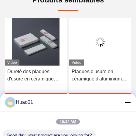
Vidéo
Vidéo
Dureté des plaques
Plaques d'usure en
d'usure en céramique
céramique d'aluminium
Plaques d'usure en
résistantes aux
céramique en aluminium
températures allant
Discuter Maintenant
Discuter Maintenant
Résistance à la
jusqu'à 1700 °C
Huao01
température Dureté
supérieure
10:34 AM
Good day, what product are you looking for?