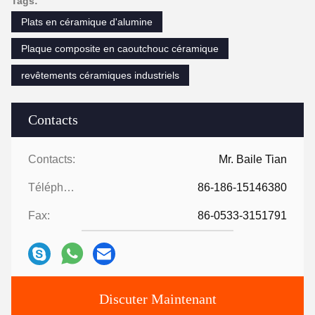
Tags:
Plats en céramique d'alumine
Plaque composite en caoutchouc céramique
revêtements céramiques industriels
Contacts
Contacts:
Mr. Baile Tian
Téléphone:
86-186-15146380
Fax:
86-0533-3151791
Discuter Maintenant