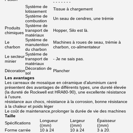
- - - - - - -
Système de
Tissue à chargement
lotissement
Système de
Un seau de cendres, une trémie
combustion
Système de
Produits
transport de
Hopper, Silo est là.
chimiques
matériaux
Système de
Le
Machines à roues de seau, trémie à
manutention
charbon
charbon, co-alimentateur
du charbon
Système de
Le secteur
transport de
- Je ne sais pas.
minier
matériaux
Décoration de
Décoration
Plancher
sol
Les avantages
Les carreaux de mosaïque en céramique d'aluminium carré
présentent des avantages de différents types, une dureté élevée
(la dureté de Rockwell est HRA80-90), une excellente résistance
à l'usure.
résistance aux chocs, résistance à la corrosion, bonne résistance
à la chaleur et poids léger
Le coût de maintenance,prolonger la durée de vie des machines
Taille
Longueur
Largeur
Épaisseur
Spécifications
((mm)
((mm)
((mm)
Forme carrée
10 à 24
10 à 24
3 à 20.