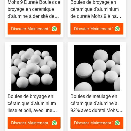
Mohs 9 Dureté Boules de
Boules de broyage en
broyage en céramique
céramique d'aluminium
d'alumine à densité de
de dureté Mohs 9 à haute
masse 3,6 G/cm3 Idéal
résistance à la corrosion
Discuter Maintenant '
Discuter Maintenant '
pour les applications de
et tailles
broyage à l'humidité
personnalisables pour
l'exploitation minière
Boules de broyage en
Boules de meulage en
céramique d'aluminium
céramique d'alumine à
lisse et poli, avec une
92% avec dureté Mohs 9
densité de masse ≥ 3,6
et excellente résistance à
Discuter Maintenant '
Discuter Maintenant '
G/cm3 et une conception
la corrosion pour