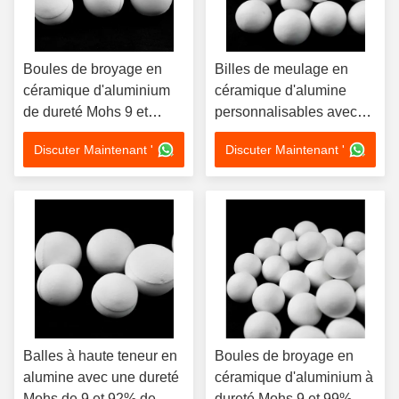
Boules de broyage en
Billes de meulage en
céramique d'aluminium
céramique d'alumine
de dureté Mohs 9 et
personnalisables avec
bonne résistance aux
une dureté Mohs de 9 et
Discuter Maintenant '
Discuter Maintenant '
chocs pour le broyage
une densité de 3,6 à 3,68
industriel
g/cm3 pour une
excellente résistance à la
corrosion
Balles à haute teneur en
Boules de broyage en
alumine avec une dureté
céramique d'aluminium à
Mohs de 9 et 92% de
dureté Mohs 9 et 99%