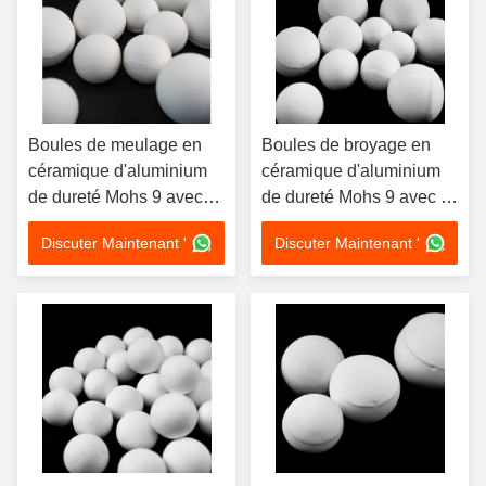
Boules de meulage en
Boules de broyage en
céramique d'aluminium
céramique d'aluminium
de dureté Mohs 9 avec
de dureté Mohs 9 avec ≥
une excellente résistance
3,6 G/cm3 Densité en
Discuter Maintenant '
Discuter Maintenant '
à la corrosion et une
vrac et taille
taille personnalisable de
personnalisable 1 mm-
1 mm à 100 mm
100 mm pour le broyage
industriel