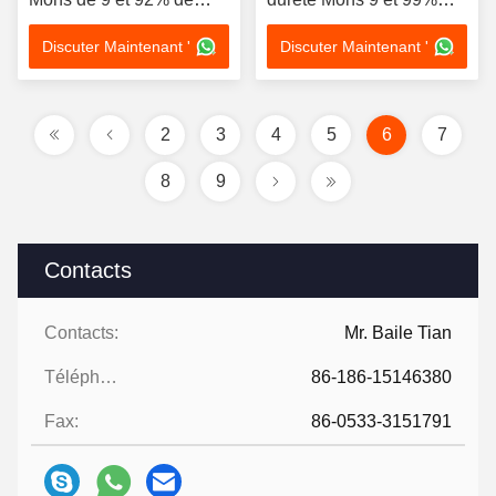
teneur en alumine pour
teneur en aluminium pour
Discuter Maintenant '
Discuter Maintenant '
médias de broyage
une excellente résistance
personnalisables
à la corrosion
2
3
4
5
6
7
8
9
Contacts
Contacts:
Mr. Baile Tian
Téléphone:
86-186-15146380
Fax:
86-0533-3151791