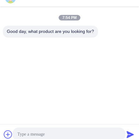
7:54 PM
Good day, what product are you looking for?
Zibo Huao New Materials Co., Ltd.
baile@huaomaterial.com
86-186-15146380
Je ne veux pas.1208, LIUQUAN ROAD, HIGH TECH
AREA, ZIBO, SHANDONG, Chine, 255000 Il s'agit d'un
projet qui a été réalisé par des entreprises chinoises.
Chine Bonne qualité Carreaux en céramique d'aluminium Le
fournisseur. 2024-2026 Zibo Huao New Materials Co., Ltd. .
Tous droits réservés.