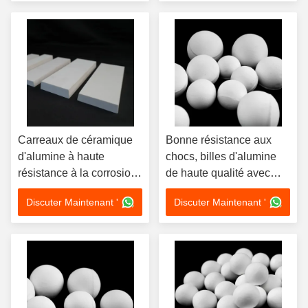
personnalisable pour un
l'exploitation minière et le
broyage efficace
traitement chimique
Carreaux de céramique
Bonne résistance aux
d'alumine à haute
chocs, billes d'alumine
résistance à la corrosion
de haute qualité avec
avec une excellente
une résistance
Discuter Maintenant '
Discuter Maintenant '
résistance à l'usure et
mécanique élevée et une
une résistance à la
taille personnalisable
température allant
pour le broyage industriel
jusqu'à 1600°C